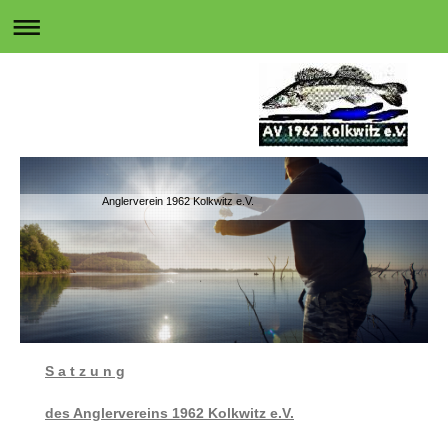
Anglerverein 1962 Kolkwitz e.V.
S a t z u n g
des Anglervereins 1962 Kolkwitz e.V.