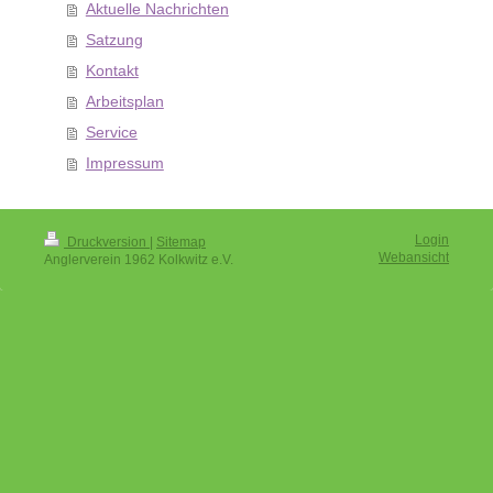
Aktuelle Nachrichten
Satzung
Kontakt
Arbeitsplan
Service
Impressum
Login
Druckversion
|
Sitemap
Webansicht
Anglerverein 1962 Kolkwitz e.V.